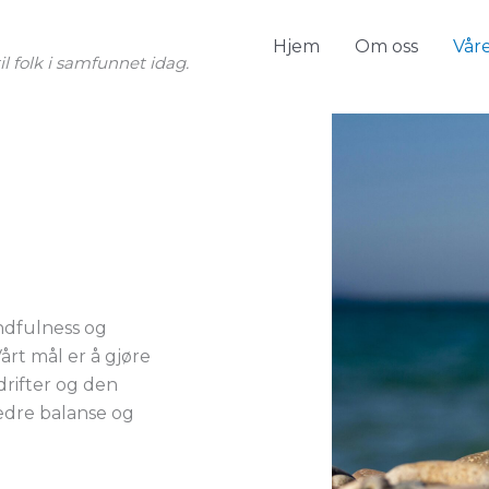
Hjem
Om oss
Våre
il folk i samfunnet idag.
indfulness og
årt mål er å gjøre
drifter og den
bedre balanse og