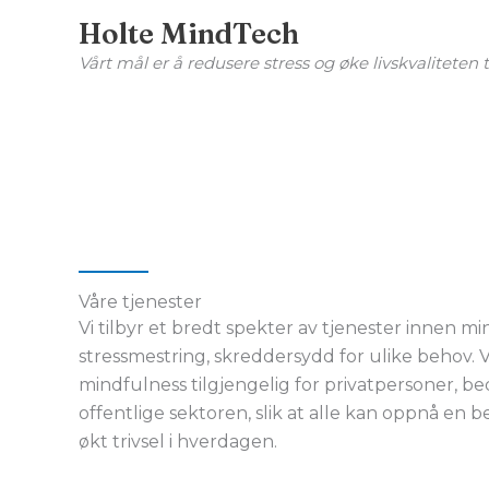
Hopp
Holte MindTech
rett
Vårt mål er å redusere stress og øke livskvaliteten t
til
innholdet
Våre tjenester
Vi tilbyr et bredt spekter av tjenester innen m
stressmestring, skreddersydd for ulike behov. V
mindfulness tilgjengelig for privatpersoner, be
offentlige sektoren, slik at alle kan oppnå en 
økt trivsel i hverdagen.