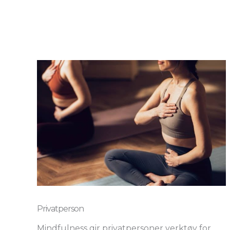
Privatperson
Mindfulness gir privatpersoner verktøy for