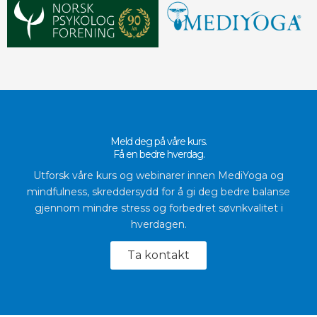
Meld deg på våre kurs.
Få en bedre hverdag.
Utforsk våre kurs og webinarer innen MediYoga og
mindfulness, skreddersydd for å gi deg bedre balanse
gjennom mindre stress og forbedret søvnkvalitet i
hverdagen.
Ta kontakt